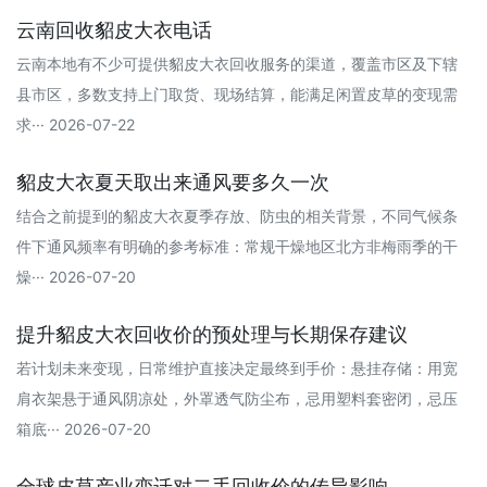
云南回收貂皮大衣电话
云南本地有不少可提供貂皮大衣回收服务的渠道，覆盖市区及下辖
县市区，多数支持上门取货、现场结算，能满足闲置皮草的变现需
求··· 2026-07-22
貂皮大衣夏天取出来通风要多久一次
结合之前提到的貂皮大衣夏季存放、防虫的相关背景，不同气候条
件下通风频率有明确的参考标准：常规干燥地区‌北方非梅雨季的干
燥··· 2026-07-20
提升貂皮大衣回收价的预处理与长期保存建议
若计划未来变现，日常维护直接决定最终到手价：悬挂存储：用宽
肩衣架悬于通风阴凉处，外罩透气防尘布，忌用塑料套密闭，忌压
箱底··· 2026-07-20
全球皮草产业变迁对二手回收价的传导影响