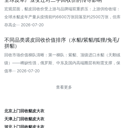
宏观层面，貂皮回收价受上游与品牌端双重挤压：上游供给收缩：
全球水貂皮年产量从疫情前约6600万张回落至约2500万张，但库
存高企··· 2026-07-20
不同品类裘皮回收价值排序（水貂/紫貂/狐狸/兔毛/
拼貂）
回收市场价值梯队清晰：第一梯队：紫貂、顶级进口水貂（天鹅绒
级）——稀缺性强，俄罗斯、中东及国内高端圈层有刚需支撑，保
值率··· 2026-07-20
查看更多
北京上门回收貂皮大衣
天津上门回收貂皮大衣
河北上门回收貂皮大衣